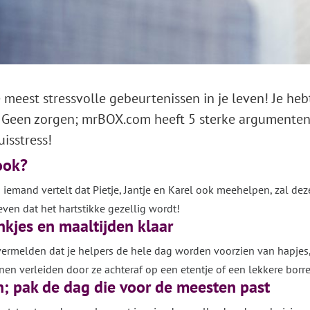
e meest stressvolle gebeurtenissen in je leven! Je he
n. Geen zorgen; mrBOX.com heeft 5 sterke argumente
uisstress!
 ook?
n iemand vertelt dat Pietje, Jantje en Karel ook meehelpen, zal d
ven dat het hartstikke gezellig wordt!
nkjes en maaltijden klaar
vermelden dat je helpers de hele dag worden voorzien van hapjes, 
en verleiden door ze achteraf op een etentje of een lekkere borrel
en; pak de dag die voor de meesten past