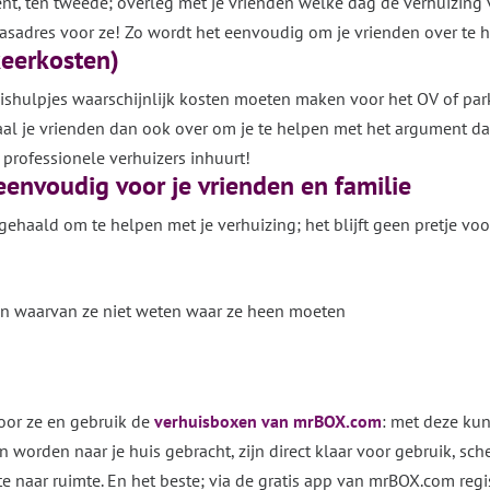
ment, ten tweede; overleg met je vrienden welke dag de verhuizing
pasadres voor ze! Zo wordt het eenvoudig om je vrienden over te 
keerkosten)
uishulpjes waarschijnlijk kosten moeten maken voor het OV of par
aal je vrienden dan ook over om je te helpen met het argument da
professionele verhuizers inhuurt!
eenvoudig voor je vrienden en familie
gehaald om te helpen met je verhuizing; het blijft geen pretje voor 
en waarvan ze niet weten waar ze heen moeten
or ze en gebruik de
verhuisboxen van mrBOX.com
: met deze ku
 worden naar je huis gebracht, zijn direct klaar voor gebruik, sc
e naar ruimte. En het beste; via de gratis app van mrBOX.com regi