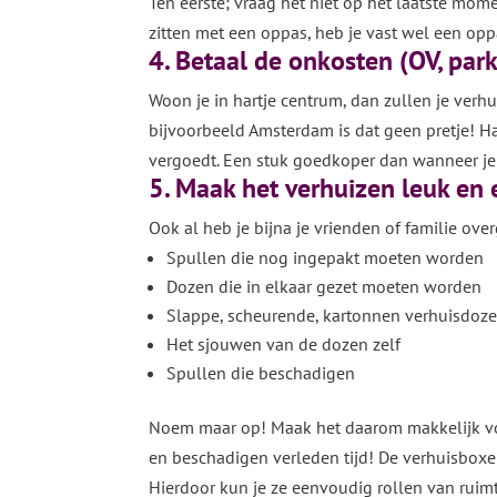
Ten eerste; vraag het niet op het laatste mo
zitten met een oppas, heb je vast wel een op
4. Betaal de onkosten (OV, par
Woon je in hartje centrum, dan zullen je verh
bijvoorbeeld Amsterdam is dat geen pretje! H
vergoedt. Een stuk goedkoper dan wanneer je 
5. Maak het verhuizen leuk en 
Ook al heb je bijna je vrienden of familie over
Spullen die nog ingepakt moeten worden
Dozen die in elkaar gezet moeten worden
Slappe, scheurende, kartonnen verhuisdoz
Het sjouwen van de dozen zelf
Spullen die beschadigen
Noem maar op! Maak het daarom makkelijk vo
en beschadigen verleden tijd! De verhuisboxen
Hierdoor kun je ze eenvoudig rollen van ruimt