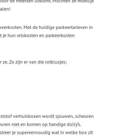
 voor de meesten uitkomt. Mochten ze moeilijk
halen!
keerkosten. Met de huidige parkeertarieven in
t je hun reiskosten en parkeerkosten
ze. Zo zijn er van die rotklusjes;
nststof verhuisboxen wordt sjouwen, scheuren
heuren niet en komen op handige dolly’s.
streer je supereenvoudig wat in welke box zit