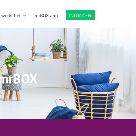
 werkt het
mrBOX app
INLOGGEN
t mrBOX