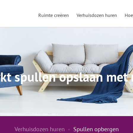
Ruimte creëren
Verhuisdozen huren
Hoe
kt spullen opslaan me
Verhuisdozen
huren
•
Spullen opbergen