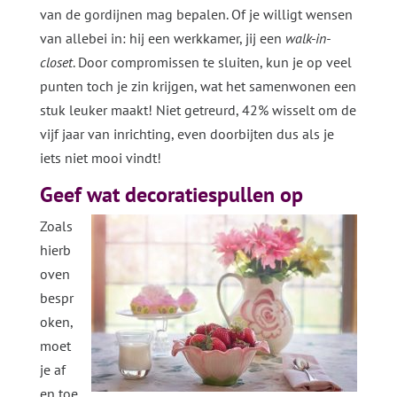
van de gordijnen mag bepalen. Of je willigt wensen
van allebei in: hij een werkkamer, jij een
walk-in-
closet
. Door compromissen te sluiten, kun je op veel
punten toch je zin krijgen, wat het samenwonen een
stuk leuker maakt! Niet getreurd, 42% wisselt om de
vijf jaar van inrichting, even doorbijten dus als je
iets niet mooi vindt!
Geef wat decoratiespullen op
Zoals
hierb
oven
bespr
oken,
moet
je af
en toe