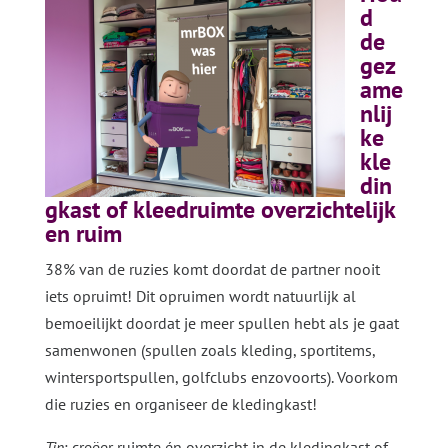
d
de
gez
ame
nlij
ke
kle
din
gkast of kleedruimte overzichtelijk
en ruim
38% van de ruzies komt doordat de partner nooit
iets opruimt! Dit opruimen wordt natuurlijk al
bemoeilijkt doordat je meer spullen hebt als je gaat
samenwonen (spullen zoals kleding, sportitems,
wintersportspullen, golfclubs enzovoorts). Voorkom
die ruzies en organiseer de kledingkast!
Tip
: creëer ruimte én overzicht in de kledingkast of